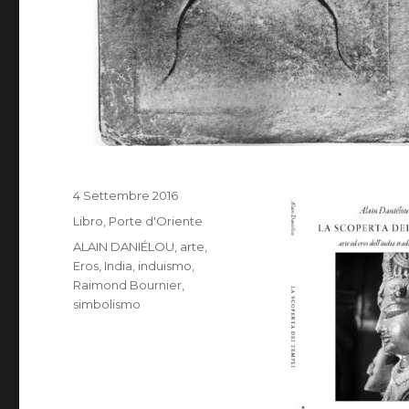
Pubblicato
4 Settembre 2016
il
Categorie
Libro
,
Porte d'Oriente
Tag
ALAIN DANIÉLOU
,
arte
,
Eros
,
India
,
induismo
,
Raimond Bournier
,
simbolismo