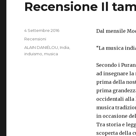
Recensione Il tam
Pubblicato
4 Settembre 2016
Dal mensile Mod
il
Categorie
Recensioni
Tag
ALAIN DANIÉLOU
,
India
,
“La musica india
induismo
,
musica
Secondo i Purana,
ad insegnare la 
prima della nost
prima grandezza
occidentali alla 
musica tradizio
in occasione del
Tra storia e leg
scoperta della c