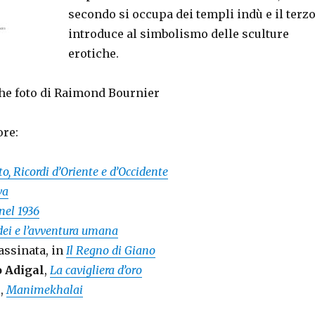
secondo si occupa dei templi indù e il terz
introduce al simbolismo delle sculture
erotiche.
he foto di Raimond Bournier
ore:
to, Ricordi d’Oriente e d’Occidente
va
nel 1936
 dei e l’avventura umana
assinata, in
Il Regno di Giano
o Adigal
,
La cavigliera d’oro
l
,
Manimekhalai