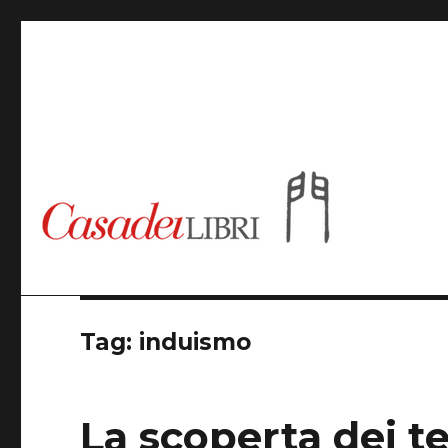
Casadeilibri
Tag: induismo
La scoperta dei t