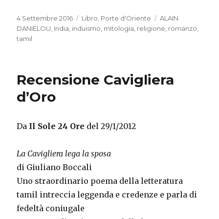
Pubblicato
4 Settembre 2016
Categorie
Libro
,
Porte d'Oriente
Tag
ALAIN
il
DANIÉLOU
,
India
,
induismo
,
mitologia
,
religione
,
romanzo
,
tamil
Recensione Cavigliera
d’Oro
Da
Il Sole 24 Ore
del 29/1/2012
La Cavigliera lega la sposa
di Giuliano Boccali
Uno straordinario poema della letteratura
tamil intreccia leggenda e credenze e parla di
fedeltà coniugale