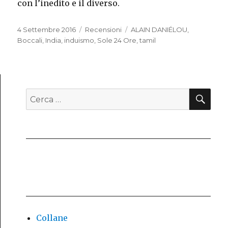
con l’inedito e il diverso.
Pubblicato
4 Settembre 2016
Categorie
Recensioni
Tag
ALAIN DANIÉLOU
,
il
Boccali
,
India
,
induismo
,
Sole 24 Ore
,
tamil
CE
Cerca:
Collane