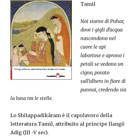
Tamil
Noi siamo di Puhar,
dove i gigli d’acqua
nascondono nel
cuore le api
laboriose e aprono i
petali se vedono un
cigno, posato
sull’albero in fiore di
punnai, credendo sia
la luna tra le stelle.
Lo Shilappadikâram è il capolavoro della
letteratura Tamil, attribuito al principe Ilangô
Adig (III -V sec).