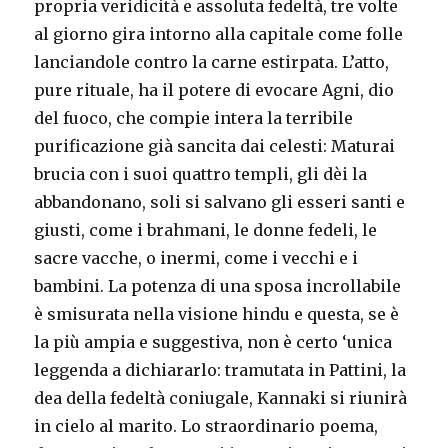
propria veridicità e assoluta fedeltà, tre volte
al giorno gira intorno alla capitale come folle
lanciandole contro la carne estirpata. L’atto,
pure rituale, ha il potere di evocare Agni, dio
del fuoco, che compie intera la terribile
purificazione già sancita dai celesti: Maturai
brucia con i suoi quattro templi, gli dèi la
abbandonano, soli si salvano gli esseri santi e
giusti, come i brahmani, le donne fedeli, le
sacre vacche, o inermi, come i vecchi e i
bambini. La potenza di una sposa incrollabile
è smisurata nella visione hindu e questa, se è
la più ampia e suggestiva, non è certo ‘unica
leggenda a dichiararlo: tramutata in Pattini, la
dea della fedeltà coniugale, Kannaki si riunirà
in cielo al marito. Lo straordinario poema,