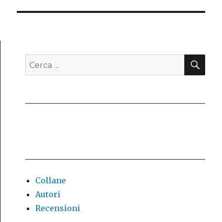
successivo:
CE
Cerca:
Collane
Autori
Recensioni