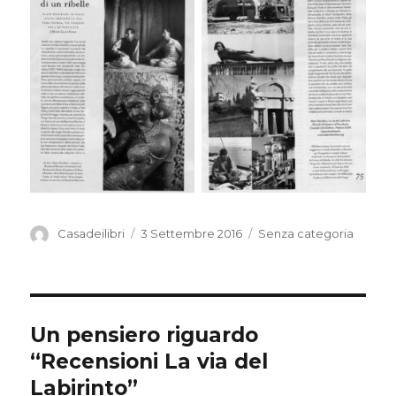
Autore
Casadeilibri
Pubblicato
3 Settembre 2016
Categorie
Senza categoria
il
Un pensiero riguardo
“Recensioni La via del
Labirinto”