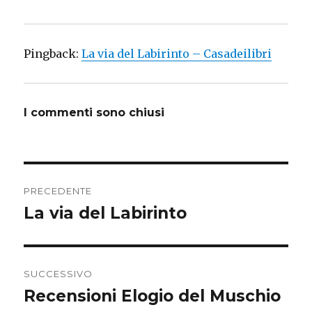
Pingback:
La via del Labirinto – Casadeilibri
I commenti sono chiusi
Navigazione
PRECEDENTE
articoli
La via del Labirinto
Articolo
precedente:
SUCCESSIVO
Recensioni Elogio del Muschio
Articolo