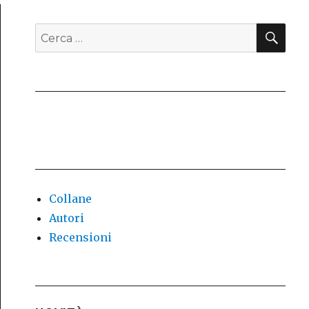
del
Labirin
CE
Cerca:
Collane
Autori
Recensioni