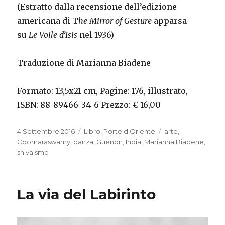
(Estratto dalla recensione dell’edizione
americana di T
he Mirror of Gesture
apparsa
su
Le Voile d’Isis
nel 1936)
Traduzione di Marianna Biadene
Formato: 13,5x21 cm, Pagine: 176, illustrato,
ISBN: 88-89466-34-6 Prezzo: € 16,00
Pubblicato
4 Settembre 2016
Categorie
Libro
,
Porte d'Oriente
Tag
arte
,
il
Coomaraswamy
,
danza
,
Guénon
,
India
,
Marianna Biadene
,
shivaismo
La via del Labirinto