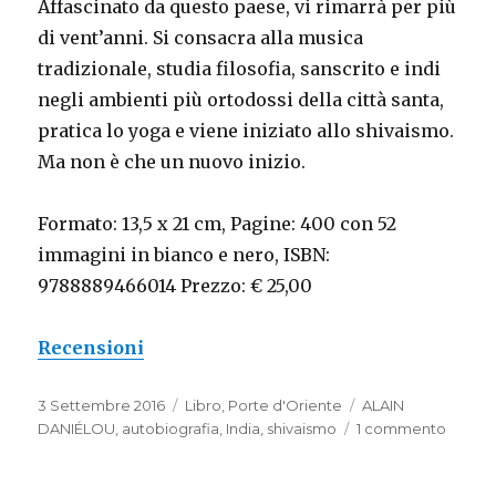
Affascinato da questo paese, vi rimarrà per più
di vent’anni. Si consacra alla musica
tradizionale, studia filosofia, sanscrito e indi
negli ambienti più ortodossi della città santa,
pratica lo yoga e viene iniziato allo shivaismo.
Ma non è che un nuovo inizio.
Formato: 13,5 x 21 cm, Pagine: 400 con 52
immagini in bianco e nero, ISBN:
9788889466014 Prezzo: € 25,00
Recensioni
Pubblicato
3 Settembre 2016
Categorie
Libro
,
Porte d'Oriente
Tag
ALAIN
il
DANIÉLOU
,
autobiografia
,
India
,
shivaismo
1 commento
su
La
via