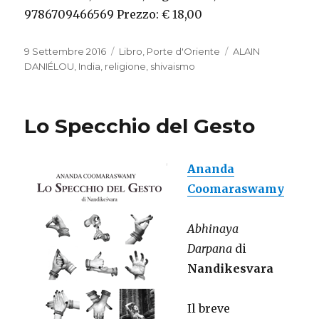
9786709466569 Prezzo: € 18,00
Pubblicato
9 Settembre 2016
Categorie
Libro
,
Porte d'Oriente
Tag
ALAIN
il
DANIÉLOU
,
India
,
religione
,
shivaismo
Lo Specchio del Gesto
Ananda
Coomaraswamy
Abhinaya
Darpana
di
Nandikesvara
Il breve