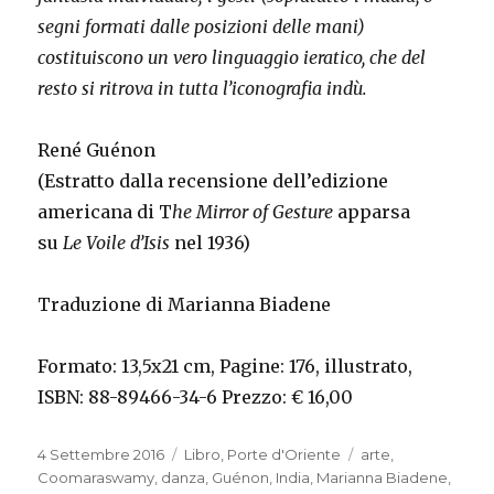
segni formati dalle posizioni delle mani)
costituiscono un vero linguaggio ieratico, che del
resto si ritrova in tutta l’iconografia indù.
René Guénon
(Estratto dalla recensione dell’edizione
americana di T
he Mirror of Gesture
apparsa
su
Le Voile d’Isis
nel 1936)
Traduzione di Marianna Biadene
Formato: 13,5x21 cm, Pagine: 176, illustrato,
ISBN: 88-89466-34-6 Prezzo: € 16,00
Pubblicato
4 Settembre 2016
Categorie
Libro
,
Porte d'Oriente
Tag
arte
,
il
Coomaraswamy
,
danza
,
Guénon
,
India
,
Marianna Biadene
,