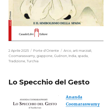
Pubblicato
2 Aprile 2025
Categorie
Porte d'Oriente
Tag
Arco
,
arti marziali
,
il
Coomaraswamy
,
giappone
,
Guénon
,
India
,
spada
,
Tradizione
,
Turchia
Lo Specchio del Gesto
Ananda
Coomaraswamy