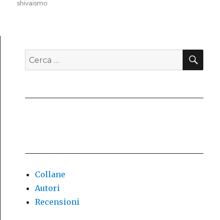
shivaismo
CE
Cerca:
Collane
Autori
Recensioni