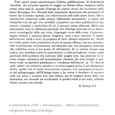
Pubblicato
3 Settembre 2016
Categorie
Recensioni
Tag
Athos
,
cristianesimo
,
il
religione
,
Renato D'Antiga