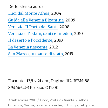
Dello stesso autore:
Luci dal Monte Athos
, 2004
Guida alla Venezia Bizantina
, 2005
Venezia, Il Porto dei Santi
, 2008
Venezia e l’Islam, santi e infedeli
, 2010
Il deserto e l’occidente
, 2010
La Venezia nascente
, 2012
San Marco, un santo di stato
, 2015
Formato: 13,5 x 21 cm., Pagine: 112, ISBN: 88-
89466-22-3 Prezzo: € 12,00
Pubblicato
3 Settembre 2016
Categorie
Libro
,
Porte d'Oriente
Tag
Athos
,
il
botanica
,
Grecia
,
Lorenzo Casadei
,
mitologia
,
religione
,