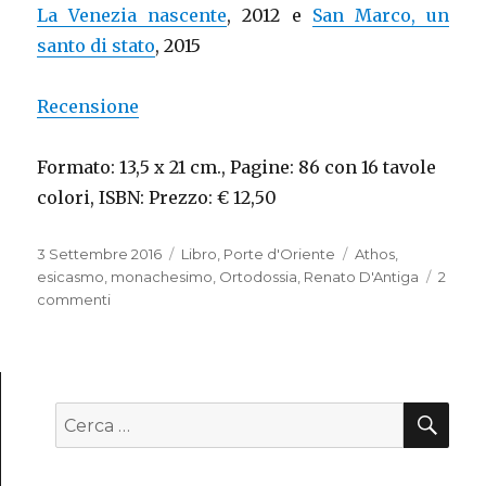
La Venezia nascente
, 2012 e
San Marco, un
santo di stato
, 2015
Recensione
Formato: 13,5 x 21 cm., Pagine: 86 con 16 tavole
colori, ISBN: Prezzo: € 12,50
Pubblicato
3 Settembre 2016
Categorie
Libro
,
Porte d'Oriente
Tag
Athos
,
il
esicasmo
,
monachesimo
,
Ortodossia
,
Renato D'Antiga
2
commenti
su
Luci
dal
monte
Athos
CE
Cerca: