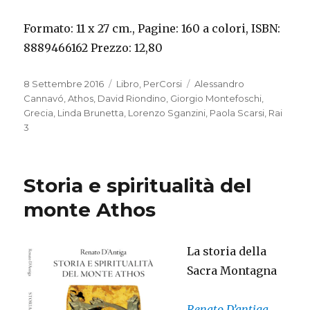
Formato: 11 x 27 cm., Pagine: 160 a colori, ISBN:
8889466162 Prezzo: 12,80
Pubblicato
8 Settembre 2016
Categorie
Libro
,
PerCorsi
Tag
Alessandro
il
Cannavó
,
Athos
,
David Riondino
,
Giorgio Montefoschi
,
Grecia
,
Linda Brunetta
,
Lorenzo Sganzini
,
Paola Scarsi
,
Rai
3
Storia e spiritualità del
monte Athos
La storia della
Sacra Montagna
Renato D’antiga