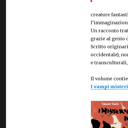
creature fantast
l’immaginazione 
Un racconto trat
grazie al genio 
Scritto origina
occidentale), no
e transculturali,
Il volume contie
I vampi mister