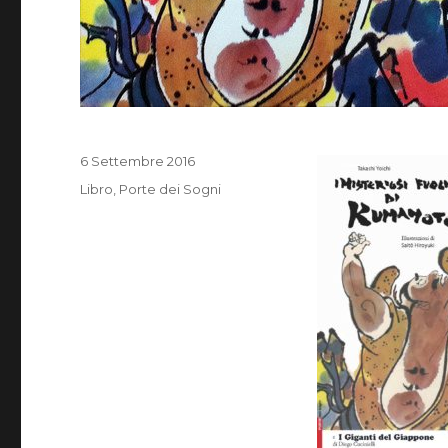
Pubblicato
6 Settembre 2016
il
Categorie
Libro
,
Porte dei Sogni