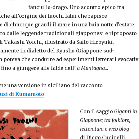
fanciulla-drago. Uno scontro epico fra
iche all’origine dei fuochi fatui che rapisce
di chiunque guardi il mare in una buia notte d’estate.
to dalle leggende tradizionali giapponesi e riproposto
di Takashi Yoichi, illustrato da Saito Hiroyuki.
riamente in dialetto del Kyushu (Giappone sud-
n poteva che condurre ad esperimenti letterari evocativ
 fino a giungere alle falde dell’
a Muntagna…
ne una versione in siciliano del racconto
iusi di Kumamoto
Con il saggio
Giganti in
Giappone; tra folklore,
letteratura e web blog
di Diego Cucinelli.