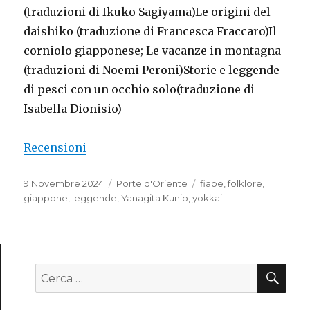
(traduzioni di Ikuko Sagiyama)Le origini del
daishikō (traduzione di Francesca Fraccaro)Il
corniolo giapponese; Le vacanze in montagna
(traduzioni di Noemi Peroni)Storie e leggende
di pesci con un occhio solo(traduzione di
Isabella Dionisio)
Recensioni
Pubblicato
9 Novembre 2024
Categorie
Porte d'Oriente
Tag
fiabe
,
folklore
,
il
giappone
,
leggende
,
Yanagita Kunio
,
yokkai
CE
Cerca: