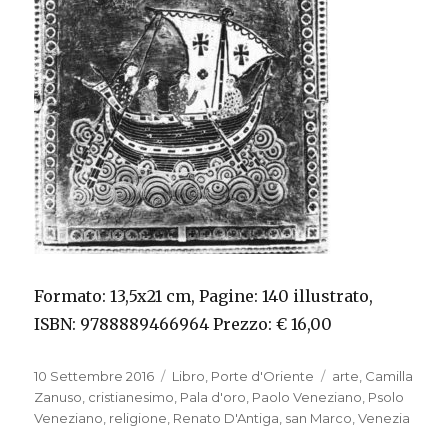
Formato: 13,5x21 cm, Pagine: 140 illustrato,
ISBN: 9788889466964 Prezzo: € 16,00
Pubblicato
10 Settembre 2016
Categorie
Libro
,
Porte d'Oriente
Tag
arte
,
Camilla
il
Zanuso
,
cristianesimo
,
Pala d'oro
,
Paolo Veneziano
,
Psolo
Veneziano
,
religione
,
Renato D'Antiga
,
san Marco
,
Venezia