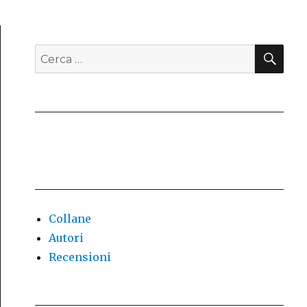
CE
Cerca:
Collane
Autori
Recensioni