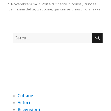
Pubblicato
9 Novembre 2024
Categorie
Porte d'Oriente
Tag
bonsai
,
Brindeau
,
il
cerimonia del té
,
giappone
,
giardini zen
,
muschio
,
shakkei
CE
Cerca:
Collane
Autori
Recensioni