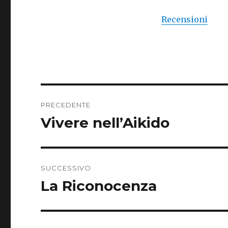
Recensioni
Navigazione
PRECEDENTE
articoli
Vivere nell’Aikido
Articolo
precedente:
SUCCESSIVO
La Riconocenza
Articolo
successivo: