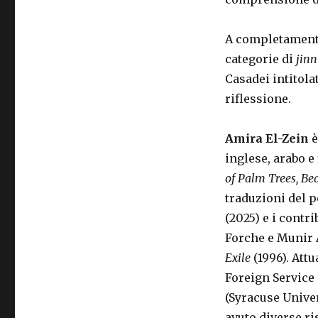
A completamento
categorie di
jinn
Casadei intitola
riflessione.
Amira El-Zein
è
inglese, arabo e
of Palm Trees, Be
traduzioni del
(2025) e i contr
Forche e Munir 
Exile
(1996). Att
Foreign Service 
(Syracuse Univer
avuto diverse r