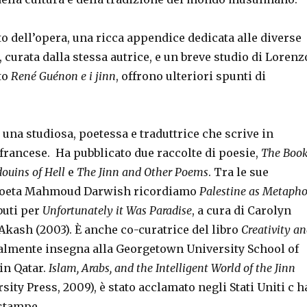
 dell’opera, una ricca appendice dedicata alle diverse
, curata dalla stessa autrice, e un breve studio di Lorenz
to
René Guénon e i jinn
, offrono ulteriori spunti di
 una studiosa, poetessa e traduttrice che scrive in
 francese.
Ha pubblicato due raccolte di poesie,
The Boo
douins of Hell
e
The Jinn and Other Poems
. Tra le sue
 poeta Mahmoud Darwish ricordiamo
Palestine as Metapho
ibuti per
Unfortunately it Was Paradise
, a cura di Carolyn
Akash (2003).
È anche co-curatrice del libro
Creativity a
ualmente insegna alla Georgetown University School of
in Qatar.
Islam, Arabs, and the Intelligent World of the Jinn
sity Press, 2009), è stato acclamato negli Stati Uniti c h
istampe.