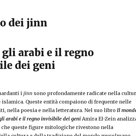
o dei jinn
 gli arabi e il regno
ile dei geni
n
uardanti i
jinn
sono profondamente radicate nella cultu
e islamica. Queste entità compaiono di frequente nelle
i, nella poesia e nella letteratura. Nel suo libro
Il mond
gli arabi e il regno invisibile dei geni
Amira El-Zein analizz
e che queste figure mitologiche rivestono nella
lla cultura e della tradizione del mondo musulmano.