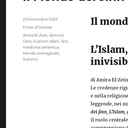
Il mond
Pubblicato
25 Novembre 2025
il
Categorie
Porte d'Oriente
Tag
Amira El-Zein
,
demoni
,
Geni
,
Guénon
,
Islam
,
Jinn
,
L’Islam,
medicina ismamica
,
Mondo immaginale
,
inivisib
Sufismo
di
Amira El-Zei
Le credenze rig
e nella religion
leggende, nei mit
dei jinn, L’Islam, 
il ruolo central
comprensione de