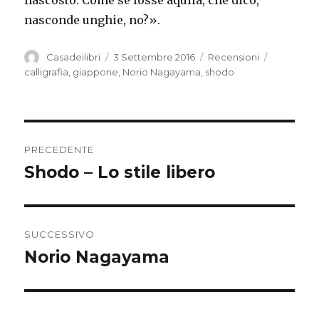
nasconde unghie, no?».
Autore
Casadeilibri
Pubblicato
3 Settembre 2016
Categorie
Recensioni
Tag
il
calligrafia
,
giappone
,
Norio Nagayama
,
shodo
Navigazione
PRECEDENTE
articoli
Shodo – Lo stile libero
Articolo
precedente:
SUCCESSIVO
Norio Nagayama
Articolo
successivo: