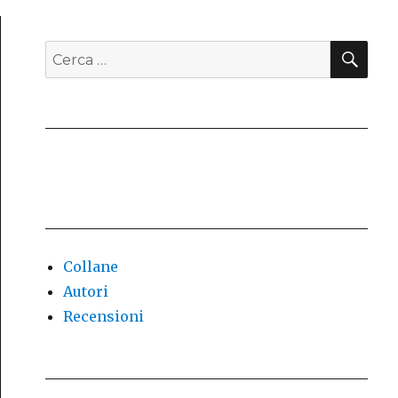
CE
Cerca:
Collane
Autori
Recensioni