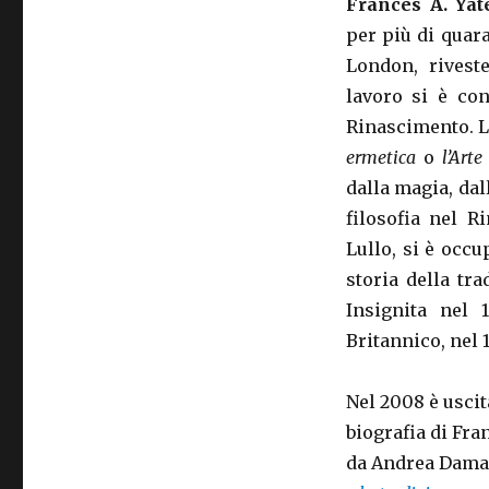
Frances A. Yat
per più di quara
London, rivest
lavoro si è con
Rinascimento. L
ermetica
o
l’Art
dalla magia, dal
filosofia nel 
Lullo, si è occ
storia della tr
Insignita nel 
Britannico, nel 
Nel 2008 è usci
biografia di Fran
da Andrea Damasc