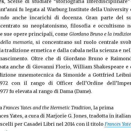
es
,
Scelse di studiare “storiografia interdisciplinare”
nt’anni fu legata al Warburg Institute della University 
endo anche incarichi di docenza. Gran parte del s
centrato su neoplatonismo, filosofia e occultismo n
e sue opere principali, come
Giordano Bruno e la tradizio
e della memoria
, si concentrano sul ruolo centrale svol
la tradizione ermetica e dalla cabala nella scienza e nel
Rinascimento. Oltre che di Giordano Bruno e Raimon
upata anche di Giovanni Florio, William Shakespeare e 
adizione mnemotecnica da Simonide a Gottfried Leibni
1972 con il rango di Officer dell’Ordine dell’Impe
1977 fu elevata al rango di Dama (Dame).
ta
Frances Yates and the Hermetic Tradition
, la prima
ces Yates, a cura di Marjorie G. Jones, tradotta in italia
elli per Casadei Libri nel 2014 con il titolo
Frances Yate