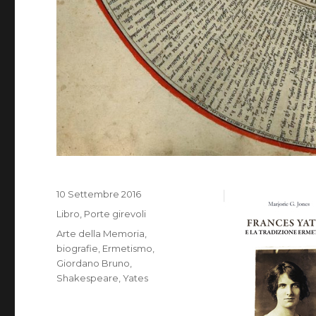
Pubblicato
10 Settembre 2016
il
Categorie
Libro
,
Porte girevoli
Tag
Arte della Memoria
,
biografie
,
Ermetismo
,
Giordano Bruno
,
Shakespeare
,
Yates