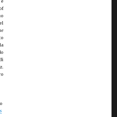
 e
of
uo
el
ne
to
la
do
di
z.
ro
no
s