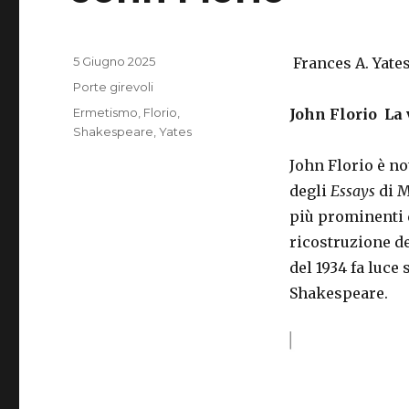
Pubblicato
5 Giugno 2025
Frances A. Yate
il
Categorie
Porte girevoli
Tag
Ermetismo
,
Florio
,
John Florio
La 
Shakespeare
,
Yates
John Florio è no
degli
Essays
di M
più prominenti de
ricostruzione del
del 1934 fa luce
Shakespeare.