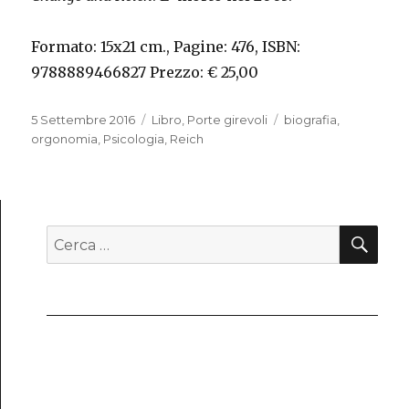
Formato: 15x21 cm., Pagine: 476, ISBN:
9788889466827 Prezzo: € 25,00
Pubblicato
5 Settembre 2016
Categorie
Libro
,
Porte girevoli
Tag
biografia
,
il
orgonomia
,
Psicologia
,
Reich
CE
Cerca: