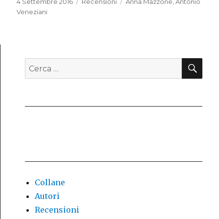
Pubblicato
4 Settembre 2016
Categorie
Recensioni
Tag
Anna Mazzone
,
Antonio
il
Veneziani
CE
Cerca:
Collane
Autori
Recensioni