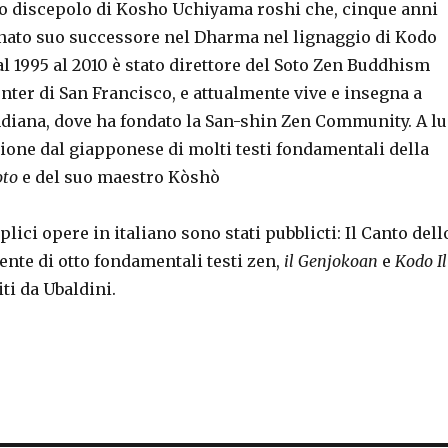
o discepolo di Kosho Uchiyama roshi che, cinque anni
nato suo successore nel Dharma nel lignaggio di Kodo
l 1995 al 2010 è stato direttore del Soto Zen Buddhism
nter di San Francisco, e attualmente vive e insegna a
diana, dove ha fondato la San-shin Zen Community. A lu
zione dal giapponese di molti testi fondamentali della
oto
e del suo maestro Kòshò
lici opere in italiano sono stati pubblicti: Il Canto dell
vente di otto fondamentali testi zen,
il Genjokoan
e
Kodo Il
iti da Ubaldini.