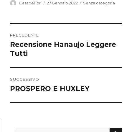
Autore
Casadeilibri
Pubblicato
27 Gennaio 2022
Categorie
Senza categoria
il
Navigazione
PRECEDENTE
articoli
Recensione Hanaujo Leggere
Articolo
Tutti
precedente:
SUCCESSIVO
PROSPERO E HUXLEY
Articolo
successivo:
CE