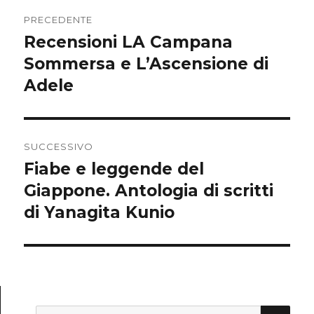
Navigazione
PRECEDENTE
articoli
Recensioni LA Campana
Articolo
Sommersa e L’Ascensione di
precedente:
Adele
SUCCESSIVO
Fiabe e leggende del
Articolo
Giappone. Antologia di scritti
successivo:
di Yanagita Kunio
CE