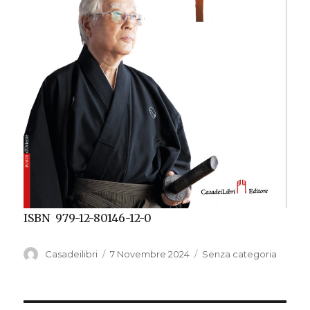
ISBN
979-12-80146-12-0
Autore
Casadeilibri
Pubblicato
7 Novembre 2024
Categorie
Senza categoria
il