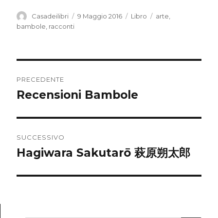
Autore
Casadeilibri
Pubblicato
9 Maggio 2016
Categorie
Libro
Tag
arte
,
il
bambole
,
racconti
Navigazione
PRECEDENTE
articoli
Recensioni Bambole
Articolo
precedente:
SUCCESSIVO
Hagiwara Sakutarō 萩原朔太郎
Articolo
successivo: