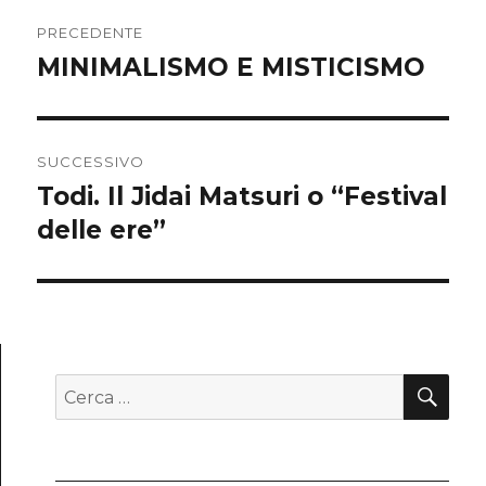
Navigazione
PRECEDENTE
articoli
MINIMALISMO E MISTICISMO
Articolo
precedente:
SUCCESSIVO
Todi. Il Jidai Matsuri o “Festival
Articolo
delle ere”
successivo:
CE
Cerca: