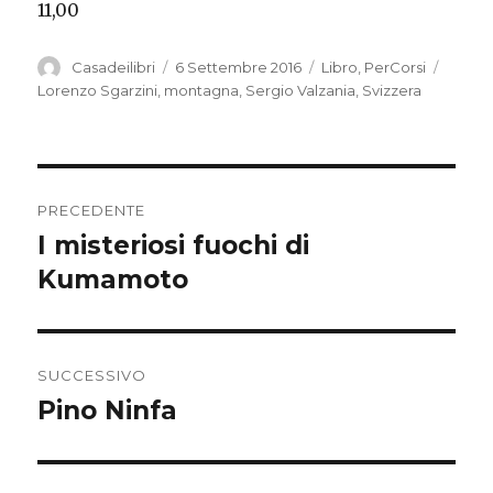
11,00
Autore
Casadeilibri
Pubblicato
6 Settembre 2016
Categorie
Libro
,
PerCorsi
Tag
il
Lorenzo Sgarzini
,
montagna
,
Sergio Valzania
,
Svizzera
Navigazione
PRECEDENTE
articoli
I misteriosi fuochi di
Articolo
Kumamoto
precedente:
SUCCESSIVO
Pino Ninfa
Articolo
successivo: