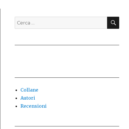
CE
Cerca:
Collane
Autori
Recensioni