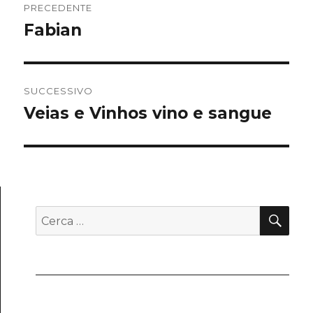
PRECEDENTE
articoli
Fabian
Articolo
precedente:
SUCCESSIVO
Veias e Vinhos vino e sangue
Articolo
successivo:
CE
Cerca: