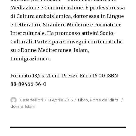
Mediazione e Comunicazione. È professoressa
di Cultura araboislamica, dottoressa in Lingue
e Letterature Straniere Moderne e Formatrice
Interculturale. Ha promosso attività Socio-
Culturali. Partecipa a Convegni con tematiche
su «Donne Mediterranee, Islam,
Immigrazione».
Formato 13,5 x 21 cm. Prezzo Euro 16,00 ISBN
88-89466-36-0
Autore
Casadeilibri
Pubblicato
8 Aprile 2015
Categorie
Libro
,
Porte dei diritti
Tag
il
donne
,
Islam
Navigazione